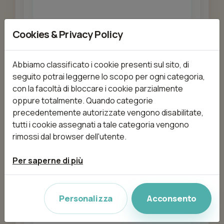
Cookies & Privacy Policy
Aggiungi
Abbiamo classificato i cookie presenti sul sito, di
seguito potrai leggerne lo scopo per ogni categoria,
con la facoltà di bloccare i cookie parzialmente
COPERTURA GEL SULLA
oppure totalmente. Quando categorie
PROPRIA LUNGHEZZA
precedentemente autorizzate vengono disabilitate,
da 30,00 €
45min
tutti i cookie assegnati a tale categoria vengono
rimossi dal browser dell'utente.
Aggiungi
Per saperne di più
Personalizza
Acconsento
CORPO Scrub corpo Total
da 80,00 €
40min