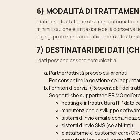
6) MODALITÀ DI TRATTAMEN
I dati sono trattati con strumenti informatici 
minimizzazione e limitazione della conservazi
loging, protezioni applicative e infrastruttural
7) DESTINATARI DEI DATI (CH
I dati possono essere comunicati a:
Partner/attività presso cui prenoti
Per consentire la gestione dell’appunta
Fornitori di servizi (Responsabili del tr
Soggetti che supportano PRIMO nell’erog
hosting e infrastruttura IT / data c
manutenzione e sviluppo softwar
sistemi di invio email e comunicazi
sistemi di invio SMS (se abilitati);
piattaforme di customer care/CRM 