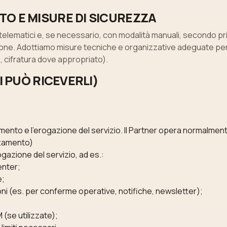
TO E MISURE DI SICUREZZA
e telematici e, se necessario, con modalità manuali, secondo pri
one. Adottiamo misure tecniche e organizzative adeguate per p
i, cifratura dove appropriato).
I PUÒ RICEVERLI)
mento e l’erogazione del servizio. Il Partner opera normalme
attamento)
azione del servizio, ad es.:
enter;
e;
oni (es. per conferme operative, notifiche, newsletter);
(se utilizzate);