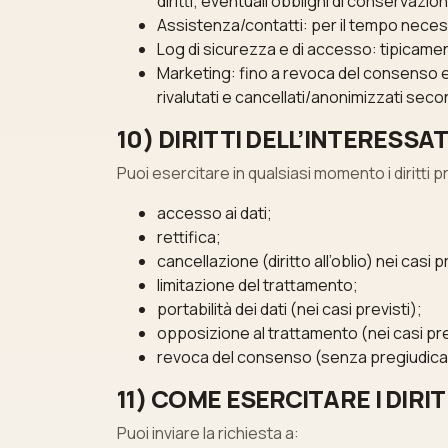
diritti; eventuali obblighi di conservazi
Assistenza/contatti: per il tempo neces
Log di sicurezza e di accesso: tipicament
Marketing: fino a revoca del consenso 
rivalutati e cancellati/anonimizzati seco
10) DIRITTI DELL’INTERESSA
Puoi esercitare in qualsiasi momento i diritti pr
accesso ai dati;
rettifica;
cancellazione (diritto all’oblio) nei casi p
limitazione del trattamento;
portabilità dei dati (nei casi previsti);
opposizione al trattamento (nei casi prev
revoca del consenso (senza pregiudicare
11) COME ESERCITARE I DIRIT
Puoi inviare la richiesta a: