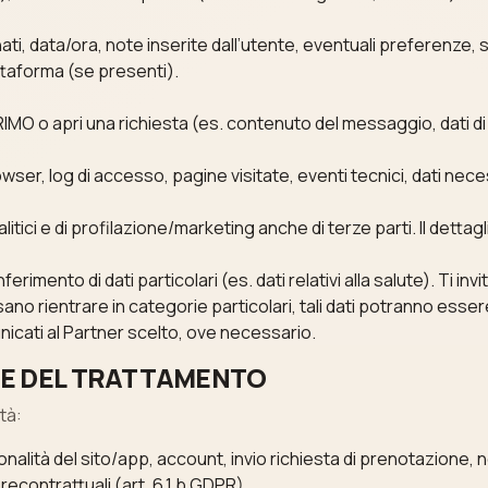
nati, data/ora, note inserite dall’utente, eventuali preferenze, 
ttaforma (se presenti).
IMO o apri una richiesta (es. contenuto del messaggio, dati di 
/browser, log di accesso, pagine visitate, eventi tecnici, dati n
alitici e di profilazione/marketing anche di terze parti. Il detta
ferimento di dati particolari (es. dati relativi alla salute). Ti invi
ssano rientrare in categorie particolari, tali dati potranno esse
cati al Partner scelto, ove necessario.
ICHE DEL TRATTAMENTO
tà:
ionalità del sito/app, account, invio richiesta di prenotazione, 
econtrattuali (art. 6.1.b GDPR).