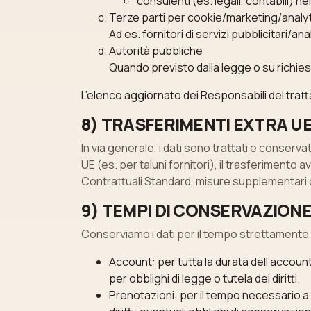
consulenti (es. legali, contabili) nei
Terze parti per cookie/marketing/analytic
Ad es. fornitori di servizi pubblicitari/a
Autorità pubbliche
Quando previsto dalla legge o su richies
L’elenco aggiornato dei Responsabili del tratt
8) TRASFERIMENTI EXTRA U
In via generale, i dati sono trattati e conserv
UE (es. per taluni fornitori), il trasferiment
Contrattuali Standard, misure supplementari
9) TEMPI DI CONSERVAZION
Conserviamo i dati per il tempo strettamente ne
Account: per tutta la durata dell’account;
per obblighi di legge o tutela dei diritti.
Prenotazioni: per il tempo necessario a