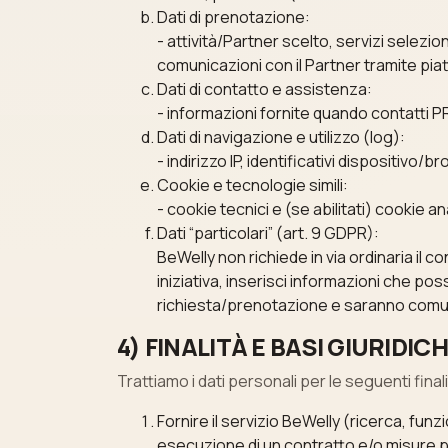
Dati di prenotazione:
- attività/Partner scelto, servizi selezio
comunicazioni con il Partner tramite pia
Dati di contatto e assistenza:
- informazioni fornite quando contatti PR
Dati di navigazione e utilizzo (log):
- indirizzo IP, identificativi dispositivo
Cookie e tecnologie simili:
- cookie tecnici e (se abilitati) cookie an
Dati “particolari” (art. 9 GDPR):
BeWelly non richiede in via ordinaria il con
iniziativa, inserisci informazioni che po
richiesta/prenotazione e saranno comuni
4) FINALITÀ E BASI GIURID
Trattiamo i dati personali per le seguenti finali
Fornire il servizio BeWelly (ricerca, funz
esecuzione di un contratto e/o misure pr