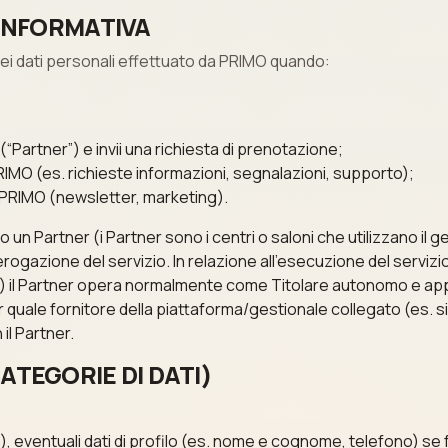
 INFORMATIVA
dei dati personali effettuato da PRIMO quando:
“Partner”) e invii una richiesta di prenotazione;
PRIMO (es. richieste informazioni, segnalazioni, supporto);
di PRIMO (newsletter, marketing).
n Partner (i Partner sono i centri o saloni che utilizzano il ge
erogazione del servizio. In relazione all’esecuzione del servi
c.) il Partner opera normalmente come Titolare autonomo e app
r quale fornitore della piattaforma/gestionale collegato (es. 
il Partner.
ATEGORIE DI DATI)
, eventuali dati di profilo (es. nome e cognome, telefono) se f