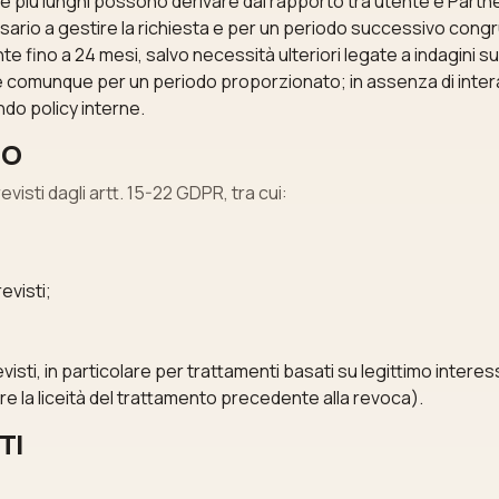
one più lunghi possono derivare dal rapporto tra utente e Partne
sario a gestire la richiesta e per un periodo successivo congr
e fino a 24 mesi, salvo necessità ulteriori legate a indagini su 
e comunque per un periodo proporzionato; in assenza di inter
ndo policy interne.
TO
evisti dagli artt. 15-22 GDPR, tra cui:
revisti;
isti, in particolare per trattamenti basati su legittimo interes
 la liceità del trattamento precedente alla revoca).
TI