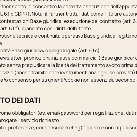
Partner scelto, e consentire la corretta esecuzione dell’appun
. 6.1.b GDPR). Nota: il Partner tratta i dati come Titolare auto
ontestazioni Base giuridica: esecuzione del contratto (art. 6.1
t. 6.1.f), bilanciato con i diritti dell’utente.
tione tecnica e continuità operativa Base giuridica: legittimo i
a.
rità Base giuridica: obbligo legale (art. 6.1.c).
sletter, promozioni, iniziative commerciali) Base giuridica: c
o senza pregiudicare la liceità del trattamento svolto prima d
ervizio (anche tramite cookie/strumenti analoghi, se previsti) Ba
 e/o consenso per strumenti/cookie non essenziali, secondo q
O DEI DATI
 come obbligatori (es. email/password per registrazione; dati
gare il servizio richiesto.
 note, preferenze, consensi marketing) è libero e non impedisce