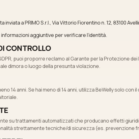
iata a PRIMO S.r.l., Via Vittorio Fiorentino n. 12, 83100 Avell
nformazioni aggiuntive per verificare l’identità.
 DI CONTROLLO
 il GDPR, puoi proporre reclamo al Garante per la Protezione dei Da
le dimora o luogo della presunta violazione.
meno 14 anni. Se hai meno di 14 anni, utilizza BeWelly solo con i
itoriale.
ATE
te su trattamenti automatizzati che producano effetti giuridi
zionalità strettamente tecniche/di sicurezza (es. prevenzione 