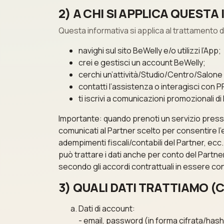
2) A CHI SI APPLICA QUESTA
Questa informativa si applica al trattamento 
navighi sul sito BeWelly e/o utilizzi l’App;
crei e gestisci un account BeWelly;
cerchi un’attività/Studio/Centro/Salone (
contatti l’assistenza o interagisci con 
ti iscrivi a comunicazioni promozionali 
Importante: quando prenoti un servizio presso u
comunicati al Partner scelto per consentire l’
adempimenti fiscali/contabili del Partner, ec
può trattare i dati anche per conto del Partne
secondo gli accordi contrattuali in essere con 
3) QUALI DATI TRATTIAMO (C
Dati di account:
- email, password (in forma cifrata/hash)