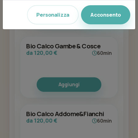
Personalizza
Acconsento
Aggiungi
Bio Calco Gambe & Cosce
da 120,00 €
60min
Aggiungi
Bio Calco Addome&Fianchi
da 120,00 €
60min