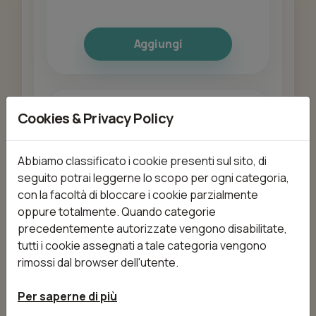
Aggiungi
BROW BOMBER
Cookies & Privacy Policy
da 60,00 €
60min
Abbiamo classificato i cookie presenti sul sito, di
seguito potrai leggerne lo scopo per ogni categoria,
con la facoltà di bloccare i cookie parzialmente
Aggiungi
oppure totalmente. Quando categorie
precedentemente autorizzate vengono disabilitate,
tutti i cookie assegnati a tale categoria vengono
rimossi dal browser dell'utente.
Bendaggi drenanti/lipolitico
da 90,00 €
30min
Per saperne di più