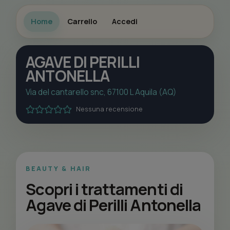
Home
Carrello
Accedi
AGAVE DI PERILLI
ANTONELLA
Via del cantarello snc, 67100 L Aquila (AQ)
Nessuna recensione
BEAUTY & HAIR
Scopri i trattamenti di
Agave di Perilli Antonella