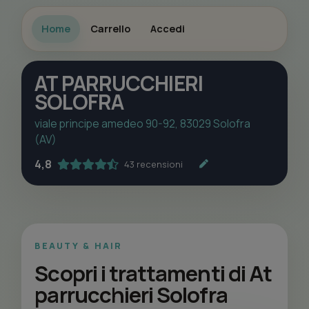
Home
Carrello
Accedi
AT PARRUCCHIERI
SOLOFRA
viale principe amedeo 90-92, 83029 Solofra
(AV)
4,8
43 recensioni
BEAUTY & HAIR
Scopri i trattamenti di At
parrucchieri Solofra