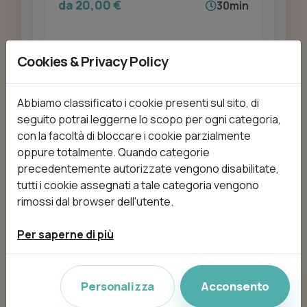
da 20,00 €
30min
Cookies & Privacy Policy
Aggiungi
Abbiamo classificato i cookie presenti sul sito, di
seguito potrai leggerne lo scopo per ogni categoria,
con la facoltà di bloccare i cookie parzialmente
Bagno di colore
oppure totalmente. Quando categorie
da 25,00 €
15min
precedentemente autorizzate vengono disabilitate,
tutti i cookie assegnati a tale categoria vengono
rimossi dal browser dell'utente.
Aggiungi
Per saperne di più
Personalizza
Acconsento
Balayage Schiariture
da 55,00 €