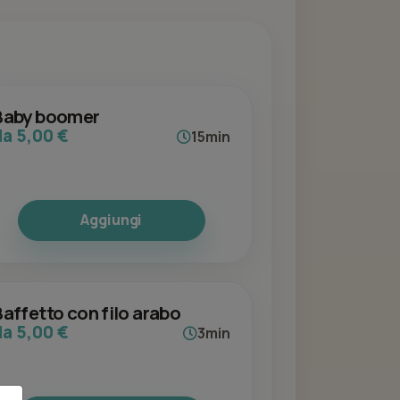
Baby boomer
da 5,00 €
15min
Aggiungi
Baffetto con filo arabo
da 5,00 €
3min