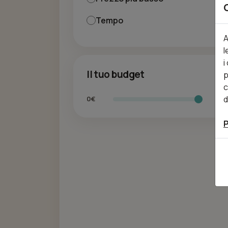
Tempo
A
l
i
Il tuo budget
p
c
d
0€
40
P