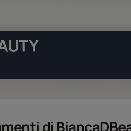
AUTY
tamenti di BiancaDBe