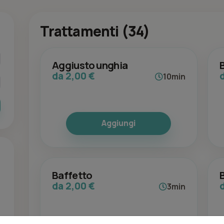
Trattamenti (34)
Aggiusto unghia
da 2,00 €
10min
Aggiungi
Baffetto
da 2,00 €
3min