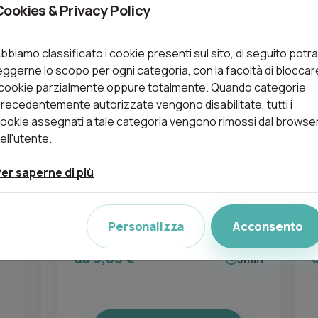
Cookies & Privacy Policy
Aggiungi
bbiamo classificato i cookie presenti sul sito, di seguito potra
eggerne lo scopo per ogni categoria, con la facoltà di bloccar
Cambio smalto mani o piedi
 cookie parzialmente oppure totalmente. Quando categorie
da 5,00 €
10min
recedentemente autorizzate vengono disabilitate, tutti i
ookie assegnati a tale categoria vengono rimossi dal browse
ell'utente.
€
Aggiungi
er saperne di più
Personalizza
Acconsento
Ceretta Ascelle
da 5,00 €
5min