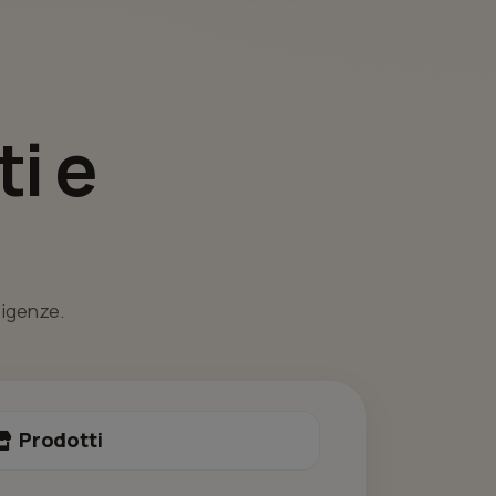
i e
esigenze.
Prodotti