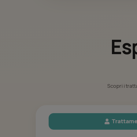
Es
Scopri i trat
Trattame