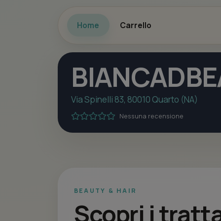
Home
Carrello
BIANCADBE
Via Spinelli 83, 80010 Quarto (NA)
Nessuna recensione
BEAUTY & HAIR
Scopri i trat