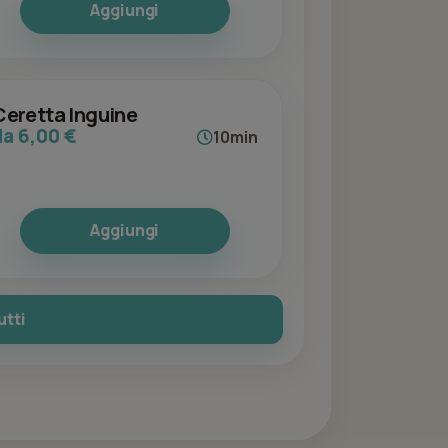
Aggiungi
Ceretta Inguine
da 6,00 €
10min
Aggiungi
utti