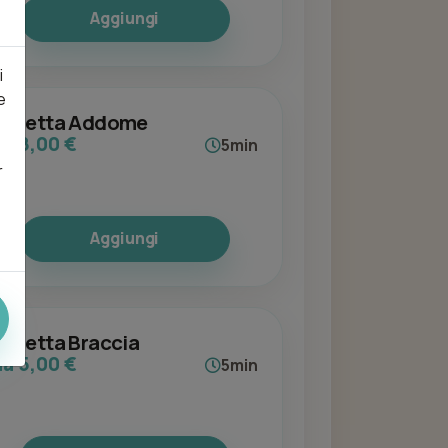
Aggiungi
i
e
Ceretta Addome
da 8,00 €
5min
r
Aggiungi
Ceretta Braccia
da 5,00 €
5min