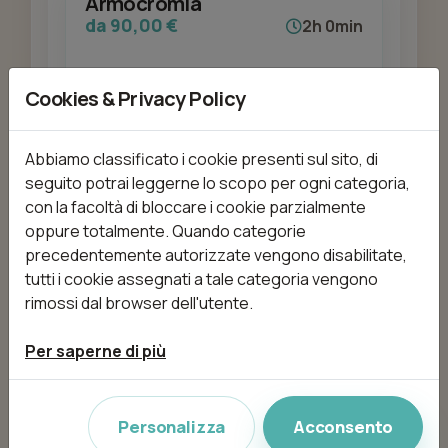
Armocromia
da 90,00 €
2h 0min
Cookies & Privacy Policy
Aggiungi
Abbiamo classificato i cookie presenti sul sito, di
seguito potrai leggerne lo scopo per ogni categoria,
con la facoltà di bloccare i cookie parzialmente
Baffi e sopracciglia
oppure totalmente. Quando categorie
da 8,00 €
15min
precedentemente autorizzate vengono disabilitate,
tutti i cookie assegnati a tale categoria vengono
rimossi dal browser dell'utente.
Aggiungi
Per saperne di più
Personalizza
Acconsento
Baffi sopracciglia e naso