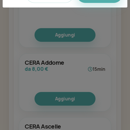
da 10,00 €
15min
Aggiungi
CERA Addome
da 8,00 €
15min
Aggiungi
CERA Ascelle