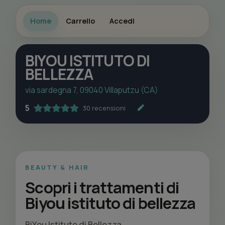
Home
Carrello
Accedi
BIYOU ISTITUTO DI
BELLEZZA
via sardegna 7, 09040 Villaputzu (CA)
5
30 recensioni
BEAUTY & HAIR
Scopri i trattamenti di
Biyou istituto di bellezza
BiYou Istituto di Bellezza