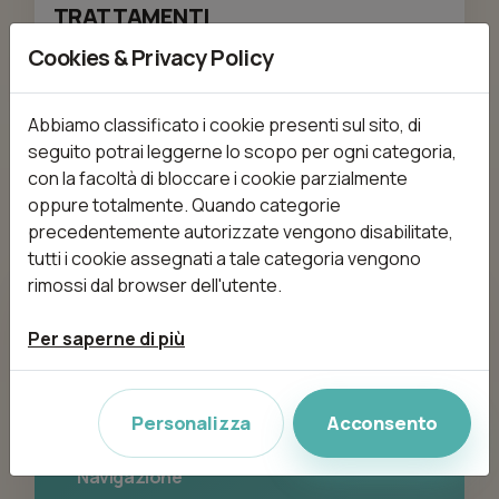
TRATTAMENTI
Cookies & Privacy Policy
Nessun trattamento disponibile
Abbiamo classificato i cookie presenti sul sito, di
seguito potrai leggerne lo scopo per ogni categoria,
con la facoltà di bloccare i cookie parzialmente
oppure totalmente. Quando categorie
precedentemente autorizzate vengono disabilitate,
tutti i cookie assegnati a tale categoria vengono
rimossi dal browser dell'utente.
Beauty Sun sas di Veneruso
Per saperne di più
Assunta
Via Salvatore di Giacomo 0, 80040 volla
(NA)
Personalizza
Acconsento
Navigazione