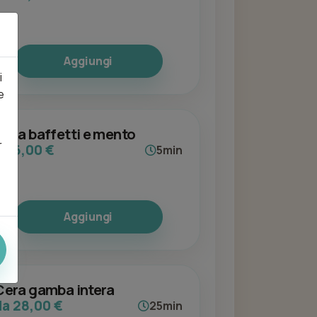
Aggiungi
i
e
Cera baffetti e mento
r
da 6,00 €
5min
Aggiungi
Cera gamba intera
da 28,00 €
25min