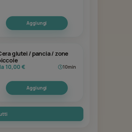
Aggiungi
Cera glutei / pancia / zone
piccole
da 10,00 €
10min
Aggiungi
utti