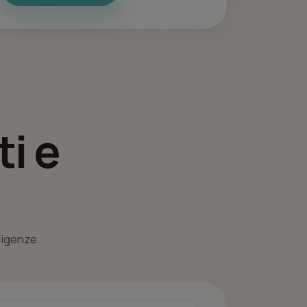
i e
esigenze.