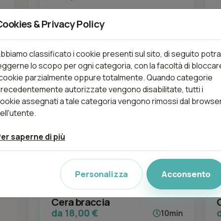
Cookies & Privacy Policy
Aggiungi
bbiamo classificato i cookie presenti sul sito, di seguito potra
eggerne lo scopo per ogni categoria, con la facoltà di bloccar
 cookie parzialmente oppure totalmente. Quando categorie
recedentemente autorizzate vengono disabilitate, tutti i
Cera ascelle
ookie assegnati a tale categoria vengono rimossi dal browse
da 10,00 €
10min
ell'utente.
0€
er saperne di più
Aggiungi
Personalizza
Acconsento
Cera braccia
da 18,00 €
10min