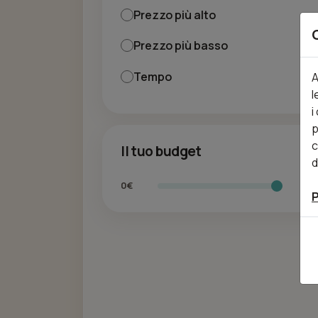
Prezzo più alto
Prezzo più basso
Tempo
A
l
i
p
c
Il tuo budget
d
0€
30
P