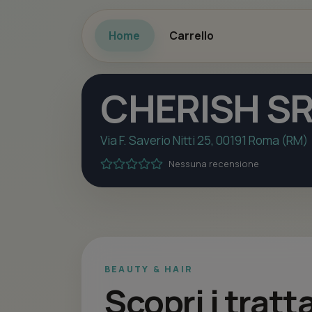
Home
Carrello
CHERISH S
Via F. Saverio Nitti 25, 00191 Roma (RM)
Nessuna recensione
BEAUTY & HAIR
Scopri i tratt