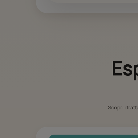
Es
Scopri i trat