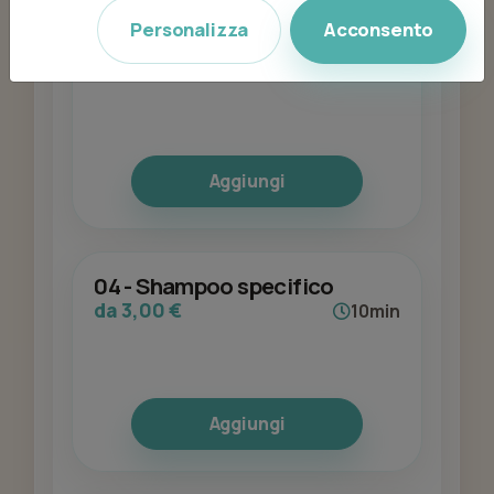
Personalizza
Acconsento
03 - Colore
da 36,00 €
60min
Aggiungi
04 - Shampoo specifico
da 3,00 €
10min
Aggiungi