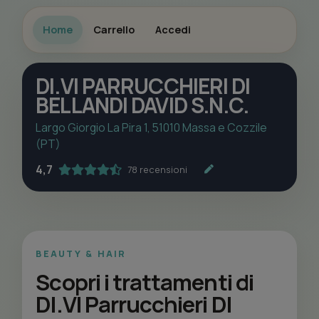
Home
Carrello
Accedi
DI.VI PARRUCCHIERI DI
BELLANDI DAVID S.N.C.
Largo Giorgio La Pira 1, 51010 Massa e Cozzile
(PT)
4,7
78 recensioni
BEAUTY & HAIR
Scopri i trattamenti di
DI.VI Parrucchieri DI