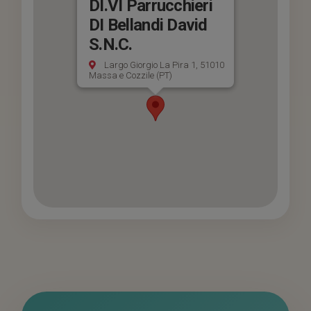
DI.VI Parrucchieri
DI Bellandi David
S.N.C.
Largo Giorgio La Pira 1, 51010
Massa e Cozzile (PT)