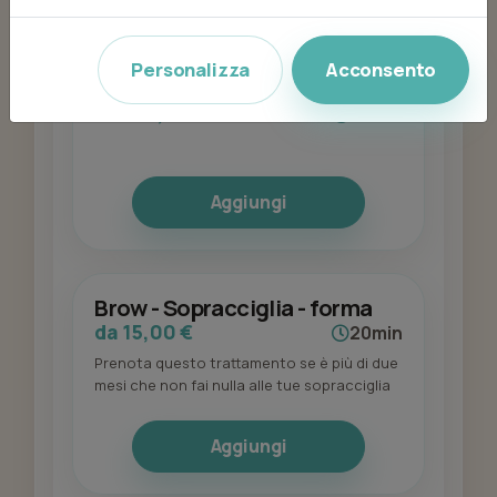
Brow - Laminazione
Personalizza
Acconsento
sopracciglia - pacchetto di 3
da 140,00 €
45min
Aggiungi
Brow - Sopracciglia - forma
da 15,00 €
20min
Prenota questo trattamento se è più di due
mesi che non fai nulla alle tue sopracciglia
Aggiungi