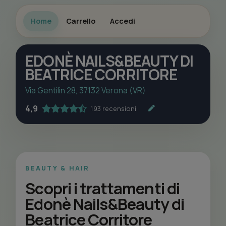
Home
Carrello
Accedi
EDONÈ NAILS&BEAUTY DI
BEATRICE CORRITORE
Via Gentilin 28, 37132 Verona (VR)
4,9
193 recensioni
BEAUTY & HAIR
Scopri i trattamenti di
Edonè Nails&Beauty di
Beatrice Corritore