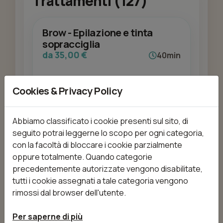
Trattamenti (127)
Brow - Epilazione e tinta
sopracciglia
da 35,00 €
40min
Cookies & Privacy Policy
Aggiungi
Abbiamo classificato i cookie presenti sul sito, di
seguito potrai leggerne lo scopo per ogni categoria,
Brow - Laminazione
con la facoltà di bloccare i cookie parzialmente
sopracciglia
oppure totalmente. Quando categorie
da 50,00 €
45min
precedentemente autorizzate vengono disabilitate,
tutti i cookie assegnati a tale categoria vengono
rimossi dal browser dell'utente.
Aggiungi
Per saperne di più