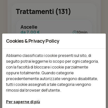
Trattamenti (131)
Ascelle
da 7,00 €
10min
Cookies & Privacy Policy
Abbiamo classificato i cookie presenti sul sito, di
Aggiungi
seguito potrai leggerne lo scopo per ogni categoria,
con la facoltà di bloccare i cookie parzialmente
oppure totalmente. Quando categorie
precedentemente autorizzate vengono disabilitate,
BAFFETTI
tutti i cookie assegnati a tale categoria vengono
da 7,00 €
15min
rimossi dal browser dell'utente.
Per saperne di più