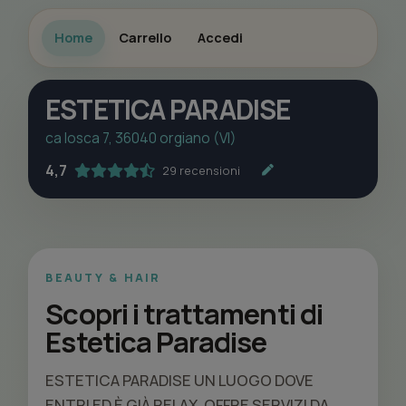
Home
Carrello
Accedi
ESTETICA PARADISE
ca losca 7, 36040 orgiano (VI)
4,7
29 recensioni
BEAUTY & HAIR
Scopri i trattamenti di
Estetica Paradise
ESTETICA PARADISE UN LUOGO DOVE
ENTRI ED È GIÀ RELAX. OFFRE SERVIZI DA