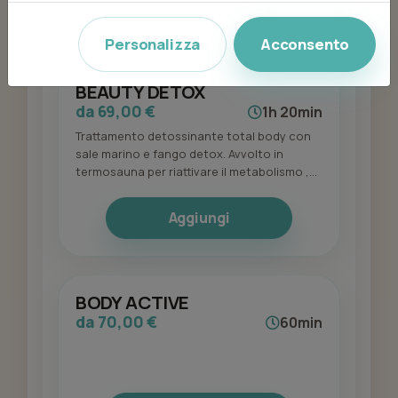
Aggiungi
Personalizza
Acconsento
BEAUTY DETOX
da 69,00 €
1h 20min
Trattamento detossinante total body con
sale marino e fango detox. Avvolto in
termosauna per riattivare il metabolismo ,
stimola la sudorazione, effetto drenante e
modellante
Aggiungi
BODY ACTIVE
da 70,00 €
60min