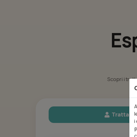
Es
Scopri i trat
A
l
Trattame
i
p
c