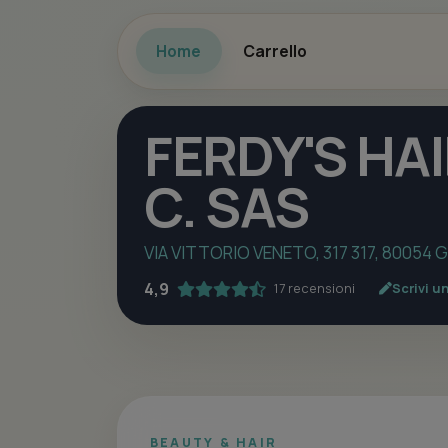
Home
Carrello
FERDY'S HAI
C. SAS
VIA VITTORIO VENETO, 317 317, 80054
4,9
17 recensioni
Scrivi u
BEAUTY & HAIR