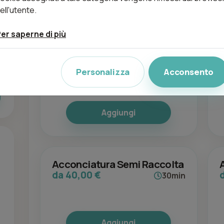
ell'utente.
Trattamenti (212)
er saperne di più
Acconciatura
da 50,00 €
30min
Personalizza
Acconsento
Aggiungi
Acconciatura Semi Raccolta
da 40,00 €
30min
Aggiungi