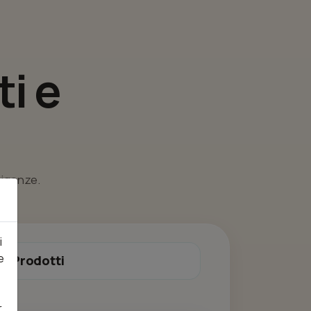
i e
esigenze.
i
e
Prodotti
r