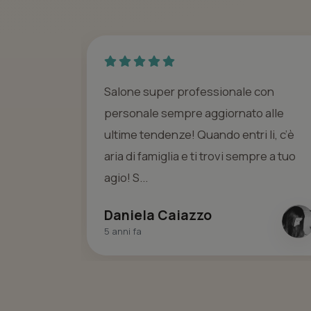
sima
Salone super professionale con
accoglienza
personale sempre aggiornato alle
mpeccabile
ultime tendenze! Quando entri li, c’è
 s...
aria di famiglia e ti trovi sempre a tuo
agio! S...
Daniela Caiazzo
5 anni fa