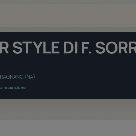
R STYLE DI F. SO
 GRAGNANO (NA)
na recensione