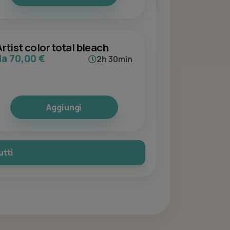
Artist color total bleach
da 70,00 €
2h 30min
Aggiungi
utti