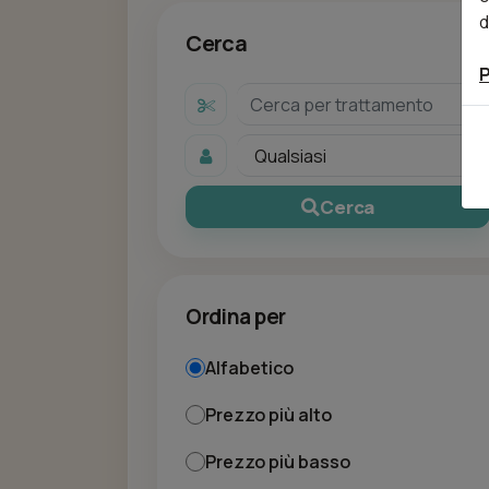
d
Cerca
P
Cerca
Ordina per
Alfabetico
Prezzo più alto
Prezzo più basso