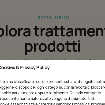
I NOSTRI SERVIZI
plora trattament
prodotti
tamenti disponibili e prenota il servizio piu adatto alle tue 
Cookies & Privacy Policy
bbiamo classificato i cookie presenti sul sito, di seguito potra
eggerne lo scopo per ogni categoria, con la facoltà di bloccar
nti
 cookie parzialmente oppure totalmente. Quando categorie
recedentemente autorizzate vengono disabilitate, tutti i
ookie assegnati a tale categoria vengono rimossi dal browse