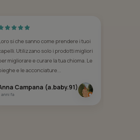
Loro si che sanno come prendere i tuoi
Da Ferdy's 
capelli. Utilizzano solo i prodotti migliori
molto più d
per migliorare e curare la tua chioma. Le
estetica. F
pieghe e le acconciature...
con la sua 
Anna Campana (a.baby.91)
Anna Ro
 anni fa
5 anni fa