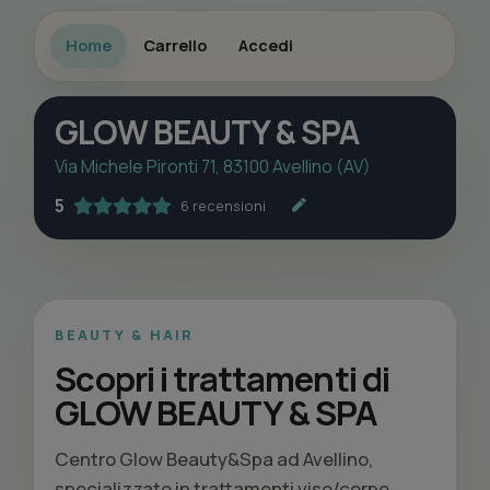
Home
Carrello
Accedi
GLOW BEAUTY & SPA
Via Michele Pironti 71, 83100 Avellino (AV)
5
6 recensioni
BEAUTY & HAIR
Scopri i trattamenti di
GLOW BEAUTY & SPA
Centro Glow Beauty&Spa ad Avellino,
specializzato in trattamenti viso/corpo,