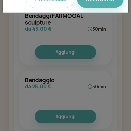
Bendaggi FARMOGAL-
sculpture
da 45,00 €
30min
Aggiungi
Bendaggio
da 25,00 €
50min
Aggiungi