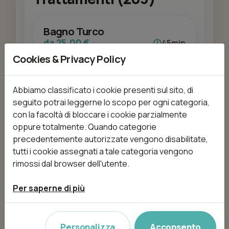
Bagno Turco
da 25,00 €
45min
Cookies & Privacy Policy
Abbiamo classificato i cookie presenti sul sito, di
Aggiungi
seguito potrai leggerne lo scopo per ogni categoria,
con la facoltà di bloccare i cookie parzialmente
oppure totalmente. Quando categorie
precedentemente autorizzate vengono disabilitate,
Bendaggi FARMOGAL-freddo
tutti i cookie assegnati a tale categoria vengono
da 45,00 €
30min
rimossi dal browser dell'utente.
Per saperne di più
Aggiungi
Personalizza
Acconsento