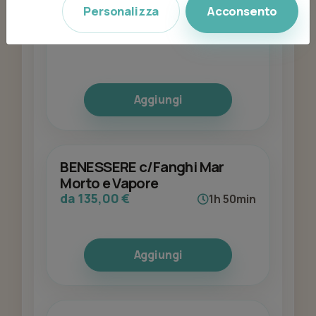
Alpha Skin Viso
Personalizza
Acconsento
da 87,00 €
1h 10min
Aggiungi
BENESSERE c/Fanghi Mar
Morto e Vapore
da 135,00 €
1h 50min
Aggiungi