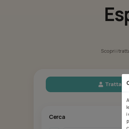
Es
Scopri i trat
Trattame
A
l
i
Cerca
p
c