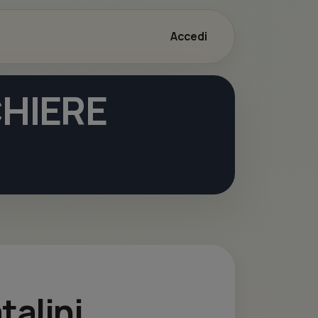
Accedi
HIERE
talini