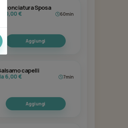
Acconciatura Sposa
da 0,00 €
60min
Aggiungi
Balsamo capelli
da 6,00 €
7min
Aggiungi