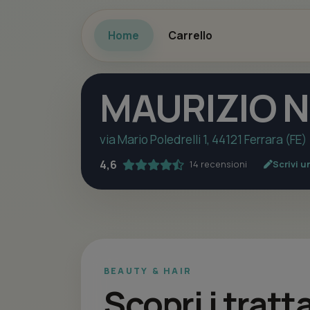
Home
Carrello
MAURIZIO N
via Mario Poledrelli 1, 44121 Ferrara (FE)
4,6
14 recensioni
Scrivi u
BEAUTY & HAIR
Scopri i tratt