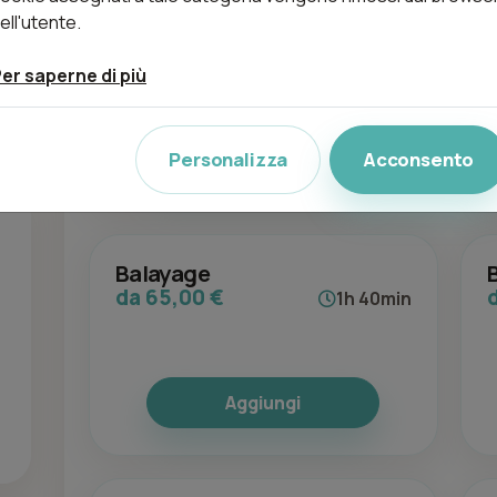
ell'utente.
- Taglio Donna
da 25,00 €
20min
er saperne di più
Aggiungi
Personalizza
Acconsento
Balayage
da 65,00 €
1h 40min
Aggiungi