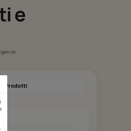
i e
esigenze.
Prodotti
i
e
r