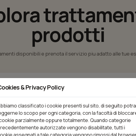
plora trattament
prodotti
tamenti disponibili e prenota il servizio piu adatto alle tue 
Cookies & Privacy Policy
nti
bbiamo classificato i cookie presenti sul sito, di seguito potra
eggerne lo scopo per ogni categoria, con la facoltà di bloccar
 cookie parzialmente oppure totalmente. Quando categorie
Trattamenti (57)
recedentemente autorizzate vengono disabilitate, tutti i
ookie assegnati a tale categoria vengono rimossi dal browse