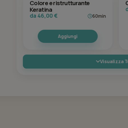
Colore e ristrutturante
Keratina
da 46,00 €
60min
Aggiungi
Visualizza T