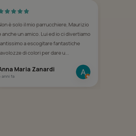
Non è solo il mio parrucchiere, Maurizio
Maurizio Na
è anche un amico. Lui ed io ci divertiamo
pennelli e 
tantissimo a escogitare fantastiche
capelli un v
tavolozze di colori per dare u...
sempre ottim
Anna Maria Zanardi
elisa cas
 anni fa
8 anni fa