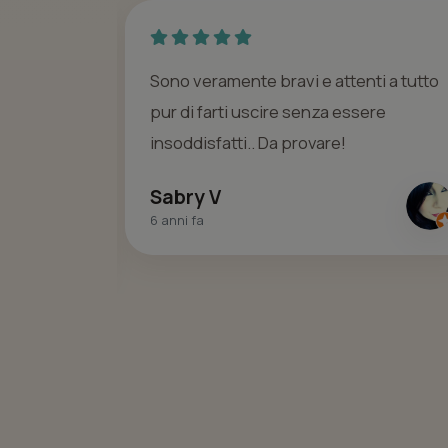
cchiere da
Sono veramente bravi e attenti a tutto
e della sua
pur di farti uscire senza essere
ali sempre
insoddisfatti.. Da provare!
Sabry V
6 anni fa