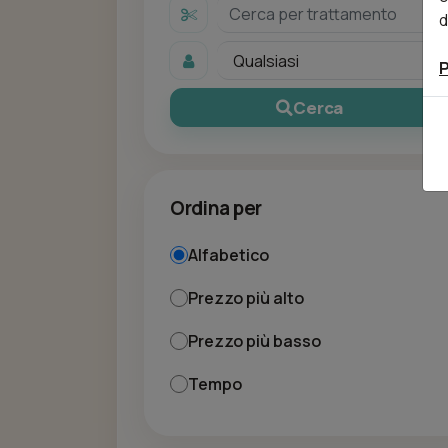
d
P
Cerca
Ordina per
Alfabetico
Prezzo più alto
Prezzo più basso
Tempo