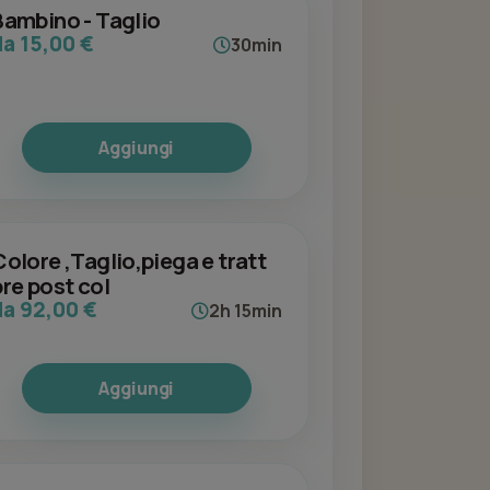
Bambino - Taglio
da 15,00 €
30min
Aggiungi
Colore ,Taglio,piega e tratt
pre post col
da 92,00 €
2h 15min
Aggiungi