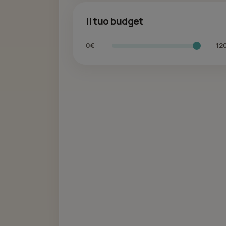
Il tuo budget
0€
12