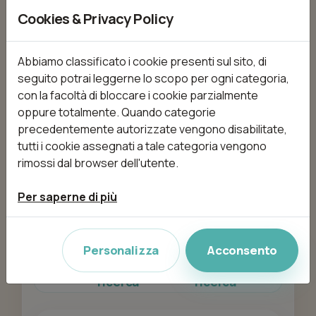
Alfabetico
Cookies & Privacy Policy
Prezzo più alto
Abbiamo classificato i cookie presenti sul sito, di
Prezzo più basso
seguito potrai leggerne lo scopo per ogni categoria,
con la facoltà di bloccare i cookie parzialmente
Tempo
oppure totalmente. Quando categorie
precedentemente autorizzate vengono disabilitate,
tutti i cookie assegnati a tale categoria vengono
rimossi dal browser dell'utente.
Il tuo budget
Per saperne di più
0€
32€
Personalizza
Acconsento
Chiudi filtri di
Apri filtri di
ricerca
ricerca