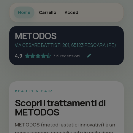
Home
Carrello
Accedi
METODOS
VIA CESARE BATTISTI 201, 65123 PESCARA (PE)
4,9
319 recensioni
BEAUTY & HAIR
Scopri i trattamenti di
METODOS
METODOS (metodi estetici innovativi) è un
nuovo concept specializzato in epilazione