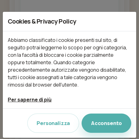
Cookies & Privacy Policy
Aggiungi
Abbiamo classificato i cookie presenti sul sito, di
seguito potrai leggerne lo scopo per ogni categoria,
con la facoltà di bloccare i cookie parzialmente
AGGIUNGI
oppure totalmente. Quando categorie
da 45,00 €
5min
precedentemente autorizzate vengono disabilitate,
tutti i cookie assegnati a tale categoria vengono
rimossi dal browser dell'utente.
Aggiungi
Per saperne di più
Personalizza
Acconsento
AGGIUNGI
da 75,00 €
5min