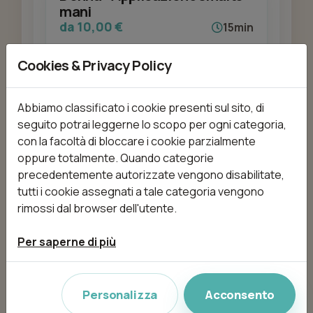
mani
da 10,00 €
15min
Cookies & Privacy Policy
Aggiungi
Abbiamo classificato i cookie presenti sul sito, di
seguito potrai leggerne lo scopo per ogni categoria,
con la facoltà di bloccare i cookie parzialmente
Donna - Applicazione smalto
oppure totalmente. Quando categorie
piedi
precedentemente autorizzate vengono disabilitate,
da 12,00 €
20min
tutti i cookie assegnati a tale categoria vengono
rimossi dal browser dell'utente.
Aggiungi
Per saperne di più
Personalizza
Acconsento
Donna - Ceretta Ascelle