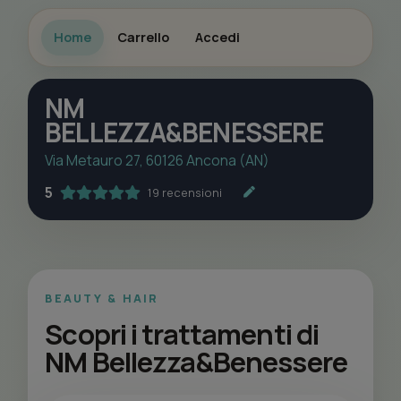
Home
Carrello
Accedi
NM
BELLEZZA&BENESSERE
Via Metauro 27, 60126 Ancona (AN)
5
19 recensioni
BEAUTY & HAIR
Scopri i trattamenti di
NM Bellezza&Benessere