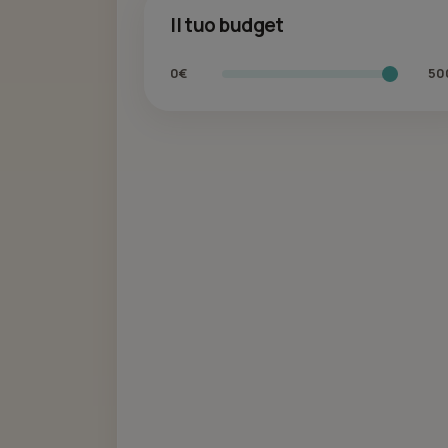
Il tuo budget
0€
50