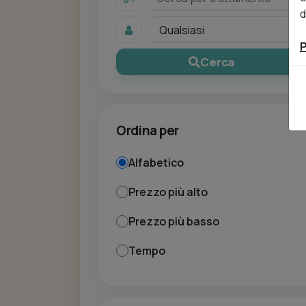
d
P
Cerca
Ordina per
Alfabetico
Prezzo più alto
Prezzo più basso
Tempo