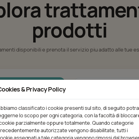
plora trattament
prodotti
tamenti disponibili e prenota il servizio piu adatto alle tue 
nti
Cookies & Privacy Policy
bbiamo classificato i cookie presenti sul sito, di seguito potra
eggerne lo scopo per ogni categoria, con la facoltà di bloccar
Trattamenti (115)
 cookie parzialmente oppure totalmente. Quando categorie
recedentemente autorizzate vengono disabilitate, tutti i
ookie assegnati a tale categoria vengono rimossi dal browse