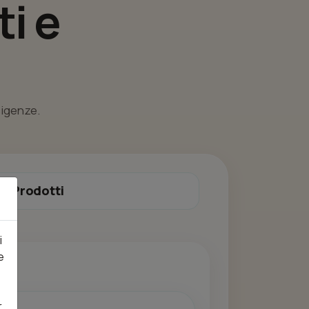
i e
esigenze.
Prodotti
i
e
r