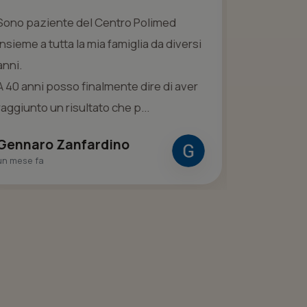
Sono paziente del Centro Polimed
Medici ecc
insieme a tutta la mia famiglia da diversi
preparati.
anni.
subito a mi
A 40 anni posso finalmente dire di aver
situazione
raggiunto un risultato che p...
comprensib
Gennaro Zanfardino
Flo Cand
un mese fa
un mese fa