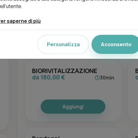
Applicazione ciglia finte
ell'utente.
da 25,00 €
30min
er saperne di più
Aggiungi
Personalizza
Acconsento
BIORIVITALIZZAZIONE
da 180,00 €
30min
Aggiungi