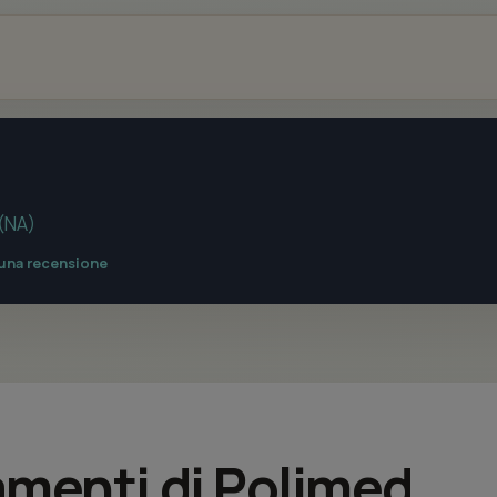
 (NA)
 una recensione
tamenti di Polimed