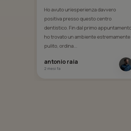
trezzature
Ho avuto un’esperienza davvero
o il Dr.
positiva presso questo centro
ane età è
dentistico. Fin dal primo appuntament
i...
ho trovato un ambiente estremamente
pulito, ordina...
antonio raia
2 mesi fa