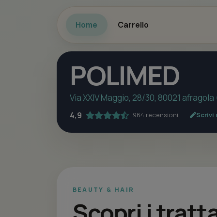
Home
Carrello
POLIMED
Via XXIV Maggio, 28/30, 80021 afragola
4,9
964 recensioni
Scrivi
BEAUTY & HAIR
Scopri i trat