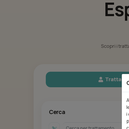
Es
Scopri i trat
Trattame
A
l
Cerca
i
p
c