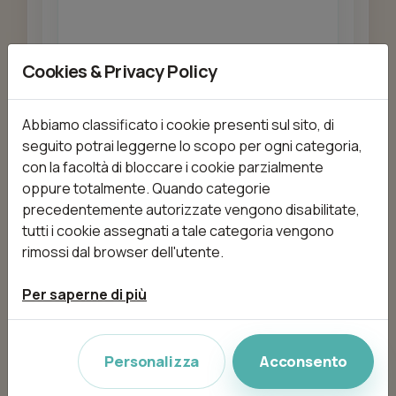
Cookies & Privacy Policy
Aggiungi
Abbiamo classificato i cookie presenti sul sito, di
seguito potrai leggerne lo scopo per ogni categoria,
Bendaggio Alchemy - 3 zone 3
con la facoltà di bloccare i cookie parzialmente
fasi-
oppure totalmente. Quando categorie
da 80,00 €
1h 10min
precedentemente autorizzate vengono disabilitate,
tutti i cookie assegnati a tale categoria vengono
rimossi dal browser dell'utente.
Aggiungi
Per saperne di più
Bendaggio Isol - drenante
Personalizza
Acconsento
rassodante anticellulite-