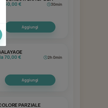
da 50,00 €
30min
Aggiungi
BALAYAGE
da 70,00 €
2h 0min
Aggiungi
COLORE PARZIALE