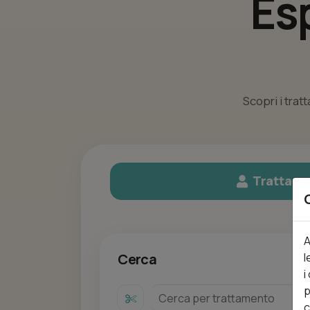
Es
Scopri i trat
Trattame
A
l
Cerca
i
p
c