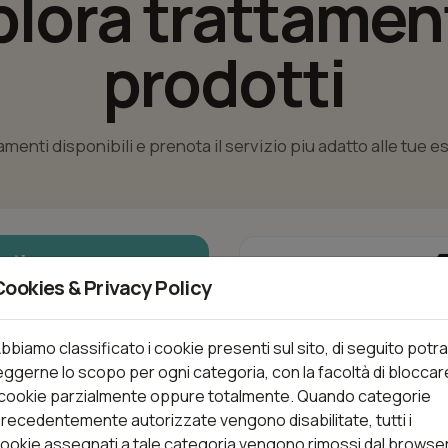
plora trattament
prodotti
tamenti disponibili e prenota il servizio piu adatto alle tue 
nti
Cookies & Privacy Policy
bbiamo classificato i cookie presenti sul sito, di seguito potra
Trattamenti (27)
eggerne lo scopo per ogni categoria, con la facoltà di bloccar
 cookie parzialmente oppure totalmente. Quando categorie
recedentemente autorizzate vengono disabilitate, tutti i
ACCONCIATURA
ookie assegnati a tale categoria vengono rimossi dal browse