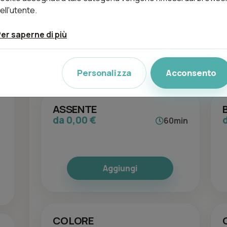
da 50,00 €
60min
ell'utente.
er saperne di più
Aggiungi
Personalizza
Acconsento
ASSENTE
da 0,00 €
60min
Aggiungi
COLORE