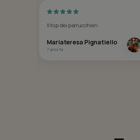
a e tanta
Il top dei parrucchieri
Mariateresa Pignatiello
7 anni fa