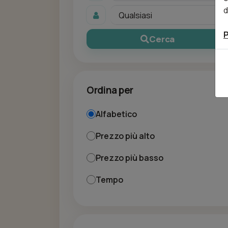
d
P
Cerca
Ordina per
Alfabetico
Prezzo più alto
Prezzo più basso
Tempo