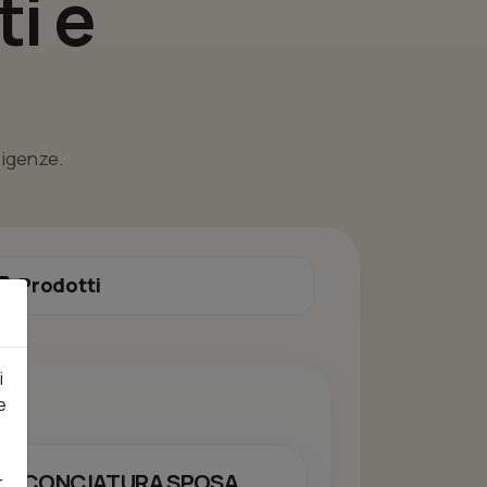
i e
esigenze.
Prodotti
i
e
ACCONCIATURA SPOSA
r