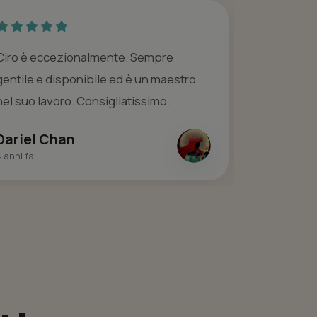
Ciro è eccezionalmente. Sempre
Personale g
gentile e disponibile ed è un maestro
negozio si
nel suo lavoro. Consigliatissimo.
😜😜😜
Dariel Chan
Emma Ma
 anni fa
7 anni fa