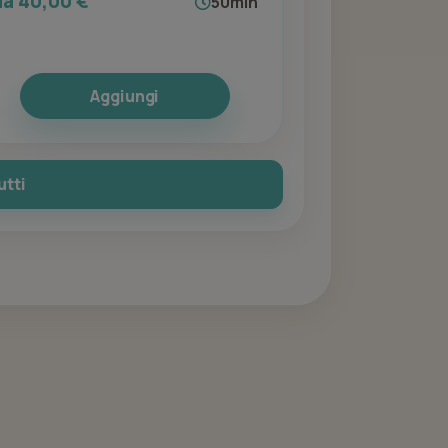
da 40,00 €
50min
Aggiungi
utti