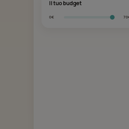
Il tuo budget
0€
70