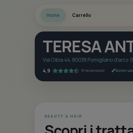
Home
Carrello
TERESA AN
Via Olbia 44, 80038 Pomigliano d'arco (
4,9
8 recensioni
Scrivi u
BEAUTY & HAIR
Scopri i trat