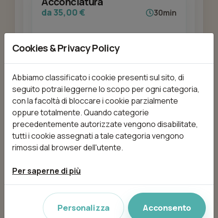
Acconciatura
da 35,00 €
30min
Cookies & Privacy Policy
Aggiungi
Abbiamo classificato i cookie presenti sul sito, di
seguito potrai leggerne lo scopo per ogni categoria,
con la facoltà di bloccare i cookie parzialmente
Bambina - Taglio e Piega
oppure totalmente. Quando categorie
da 25,00 €
60min
precedentemente autorizzate vengono disabilitate,
tutti i cookie assegnati a tale categoria vengono
rimossi dal browser dell'utente.
Aggiungi
Per saperne di più
Personalizza
Acconsento
Bambino - Taglio