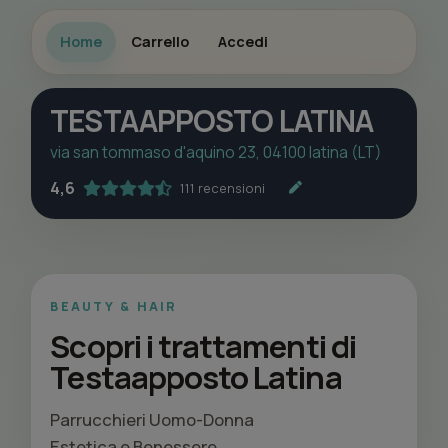
Home
Carrello
Accedi
TESTAAPPOSTO LATINA
via san tommaso d'aquino 23, 04100 latina (LT)
4,6
111 recensioni
BEAUTY & HAIR
Scopri i trattamenti di
Testaapposto Latina
Parrucchieri Uomo-Donna
Estetica e Benessere