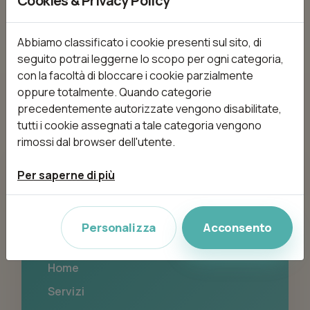
Cookies & Privacy Policy
Nessun trattamento disponibile
Abbiamo classificato i cookie presenti sul sito, di
seguito potrai leggerne lo scopo per ogni categoria,
con la facoltà di bloccare i cookie parzialmente
oppure totalmente. Quando categorie
precedentemente autorizzate vengono disabilitate,
tutti i cookie assegnati a tale categoria vengono
rimossi dal browser dell'utente.
Fantasy in the hair
Per saperne di più
Via Vittorio Emanuele 75, 98066 Patti (ME)
Personalizza
Acconsento
Navigazione
Home
Servizi