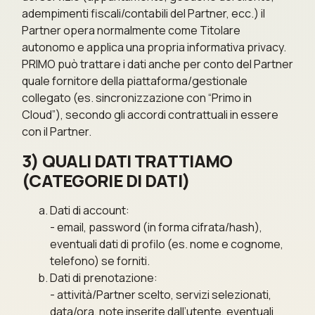
adempimenti fiscali/contabili del Partner, ecc.) il
Partner opera normalmente come Titolare
autonomo e applica una propria informativa privacy.
PRIMO può trattare i dati anche per conto del Partner
quale fornitore della piattaforma/gestionale
collegato (es. sincronizzazione con “Primo in
Cloud”), secondo gli accordi contrattuali in essere
con il Partner.
3) QUALI DATI TRATTIAMO
(CATEGORIE DI DATI)
Dati di account:
- email, password (in forma cifrata/hash),
eventuali dati di profilo (es. nome e cognome,
telefono) se forniti.
Dati di prenotazione:
- attività/Partner scelto, servizi selezionati,
data/ora, note inserite dall’utente, eventuali