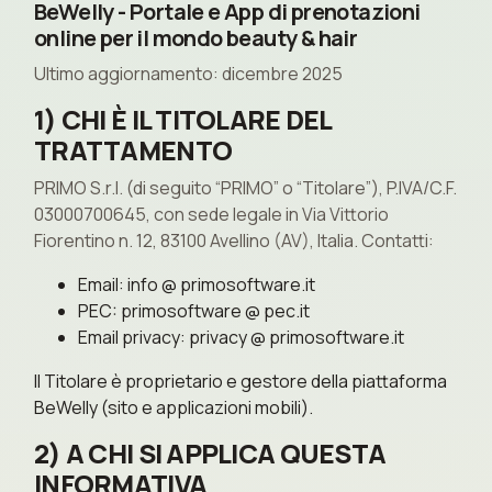
BeWelly - Portale e App di prenotazioni
online per il mondo beauty & hair
Ultimo aggiornamento: dicembre 2025
1) CHI È IL TITOLARE DEL
TRATTAMENTO
PRIMO S.r.l. (di seguito “PRIMO” o “Titolare”), P.IVA/C.F.
03000700645, con sede legale in Via Vittorio
Fiorentino n. 12, 83100 Avellino (AV), Italia. Contatti:
Email: info @ primosoftware.it
PEC: primosoftware @ pec.it
Email privacy: privacy @ primosoftware.it
Il Titolare è proprietario e gestore della piattaforma
BeWelly (sito e applicazioni mobili).
2) A CHI SI APPLICA QUESTA
INFORMATIVA