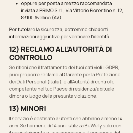
oppure per posta a mezzo raccomandata
inviata a PRIMO S.r.l., Via Vittorio Fiorentino n. 12,
83100 Avellino (AV)
Per tutelare la sicurezza, potremmo chiederti
informazioni aggiuntive per verificare l’identità.
12) RECLAMO ALL’AUTORITÀ DI
CONTROLLO
Se ritieni che il trattamento dei tuoi dati violi il GDPR,
puoi proporre reclamo al Garante per la Protezione
dei Dati Personali (Italia), o all’Autorità di controllo
competente nel tuo Paese di residenza/abituale
dimora o luogo della presunta violazione.
13) MINORI
Il servizio è destinato a utenti che abbiano almeno 14
anni. Se hai meno di 14 anni, utilizza BeWelly solo con
il coinvolgimento e, ove necessario, il consenso del