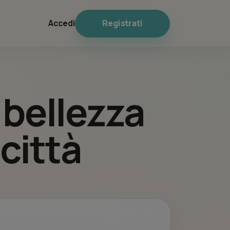
Registrati
Accedi
i bellezza
 città