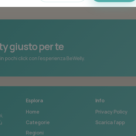
ty giusto per te
in pochi click con l’esperienza BeWelly.
Esplora
Info
Home
Privacy Policy
i,
Categorie
Scarica l'app
iù
Regioni