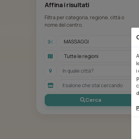
Affina i risultati
Filtra per categoria, regione, città o
nome del centro.
A
l
i
p
c
d
Cerca
P