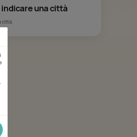
 indicare una città
 città.
i
e
r