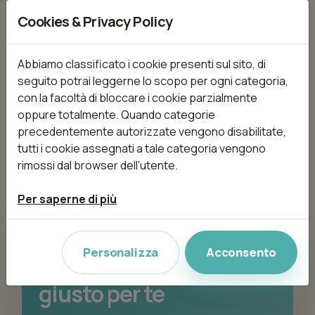
Per usare filtro per regione
Cookies & Privacy Policy
devi indicare una città
Abbiamo classificato i cookie presenti sul sito, di
Se selezioni una regione, devi inserire anche
seguito potrai leggerne lo scopo per ogni categoria,
una città.
con la facoltà di bloccare i cookie parzialmente
oppure totalmente. Quando categorie
precedentemente autorizzate vengono disabilitate,
tutti i cookie assegnati a tale categoria vengono
rimossi dal browser dell'utente.
Per saperne di più
PRONTA A PRENOTARE?
Personalizza
Acconsento
Scopri il centro beauty
giusto per te