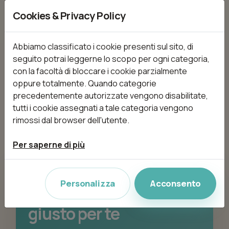
Per usare filtro per regione
Cookies & Privacy Policy
devi indicare una città
Abbiamo classificato i cookie presenti sul sito, di
Se selezioni una regione, devi inserire anche
seguito potrai leggerne lo scopo per ogni categoria,
una città.
con la facoltà di bloccare i cookie parzialmente
oppure totalmente. Quando categorie
precedentemente autorizzate vengono disabilitate,
tutti i cookie assegnati a tale categoria vengono
rimossi dal browser dell'utente.
Per saperne di più
PRONTA A PRENOTARE?
Personalizza
Acconsento
Scopri il centro beauty
giusto per te