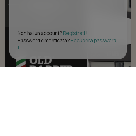
Non hai un account?
Registrati !
Password dimenticata?
Recupera password
!
OLD BARBER Frascati
VIA S.F.D'ASSISI 16, 00047 FRASCATI (RM)
Navigazione