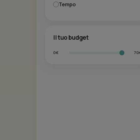
Tempo
Il tuo budget
0€
70