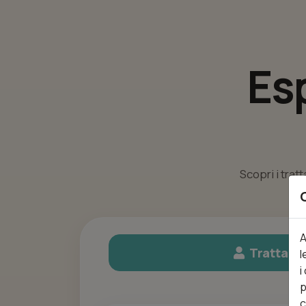
Es
Scopri i trat
A
Trattame
l
i
p
c