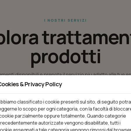
I NOSTRI SERVIZI
plora trattament
prodotti
tamenti disponibili e prenota il servizio piu adatto alle tue 
Cookies & Privacy Policy
bbiamo classificato i cookie presenti sul sito, di seguito potra
nti
eggerne lo scopo per ogni categoria, con la facoltà di bloccar
 cookie parzialmente oppure totalmente. Quando categorie
recedentemente autorizzate vengono disabilitate, tutti i
ookie assegnati a tale categoria vengono rimossi dal browse