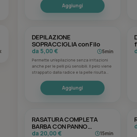
Aggiungi
DEPILAZIONE
SOPRACCIGLIA con Filo
da 5,00 €
5min
€
Permette un'epilazione senza irritazioni
anche per le pelli più sensibili. Il pelo viene
strappato dalla radice e la pelle risulta
liscia e morbida.
Aggiungi
RASATURA COMPLETA
BARBA CON PANNO
CADO/FREDDO
da 20,00 €
15min