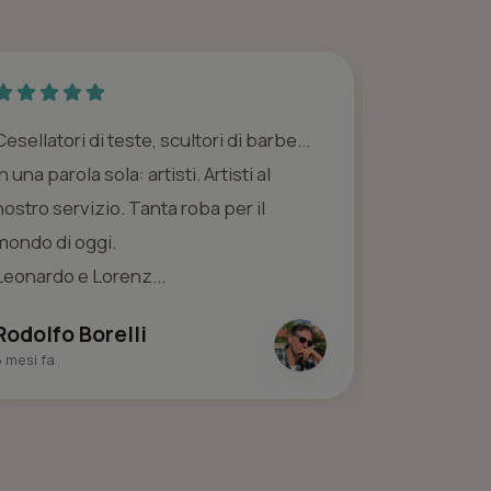
Cesellatori di teste, scultori di barbe...
Ottima espe
In una parola sola: artisti. Artisti al
Ho trovato
nostro servizio. Tanta roba per il
precisione 
mondo di oggi.
taglio è st
Leonardo e Lorenz...
Anthony 
un mese fa
Rodolfo Borelli
5 mesi fa