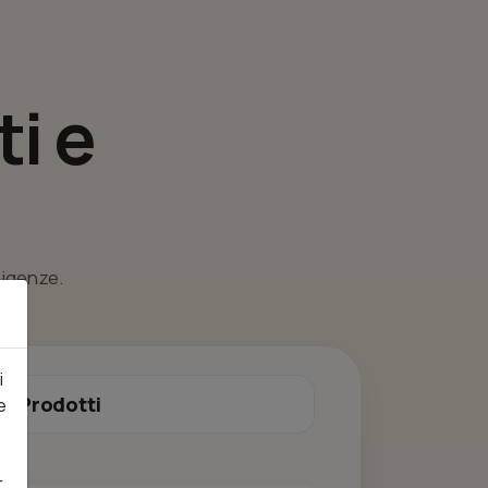
i e
esigenze.
i
Prodotti
e
r