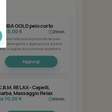
BARBA GOLD pelo corto
da 25,00 €
25min
onsiste nella pulizia profonda del pelo
on il detergente e applicazione di panni
aldi, a seguire accorceremo la barba in
unzione alla morfologia del viso e la
finiamo a lametta. Termineremo con
Aggiungi
pplicazione di creme e dopobarba
pecifici.
C.B.M. RELAX - Capelli,
Barba, Massaggio Relax
da 70,00 €
60min