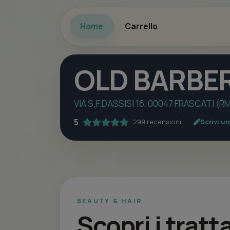
Home
Carrello
OLD BARBER
VIA S.F.D'ASSISI 16, 00047 FRASCATI (R
5
299 recensioni
Scrivi u
BEAUTY & HAIR
Scopri i trat