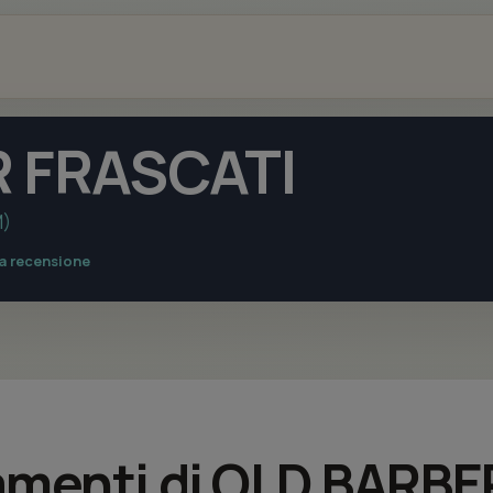
 FRASCATI
M)
na recensione
tamenti di OLD BARBE