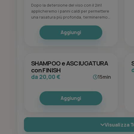
Dopo la detersione del viso con il 2in1
applicheremo i panni caldi per permettere
una rasatura più profonda, termineremo
con un idratante specifico post rasatura.
Aggiungi
SHAMPOO e ASCIUGATURA
con FINISH
da 20,00 €
15min
Aggiungi
Visualizza T