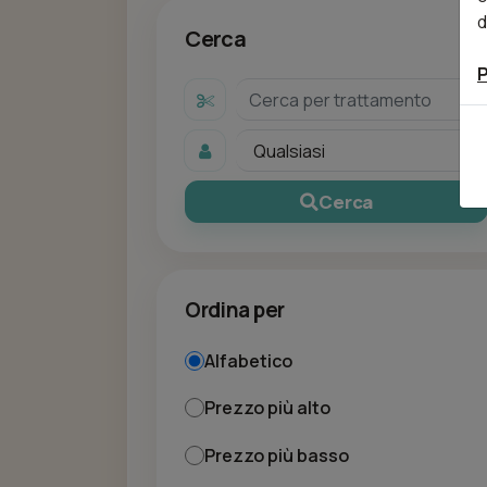
d
Cerca
P
Cerca
Ordina per
Alfabetico
Prezzo più alto
Prezzo più basso